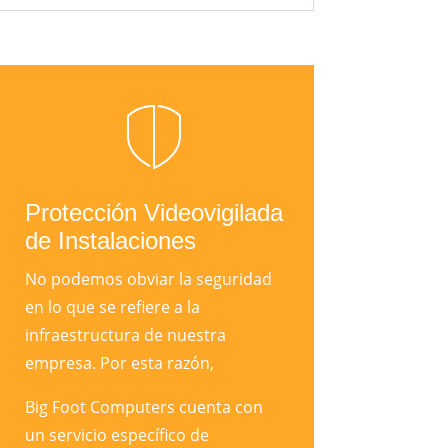
Protección Videovigilada
de Instalaciones
No podemos obviar la seguridad
en lo que se refiere a la
infraestructura de nuestra
empresa. Por esta razón,
Big Foot Computers cuenta con
un servicio específico de