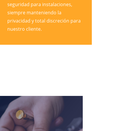
seguridad para instalaciones,
siempre manteniendo la
privacidad y total discreción para
nuestro cliente.