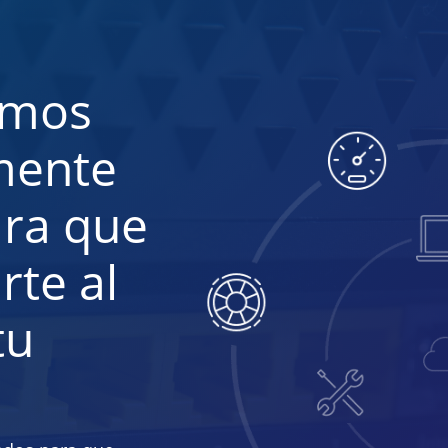
amos
mente
ra que
rte al
tu